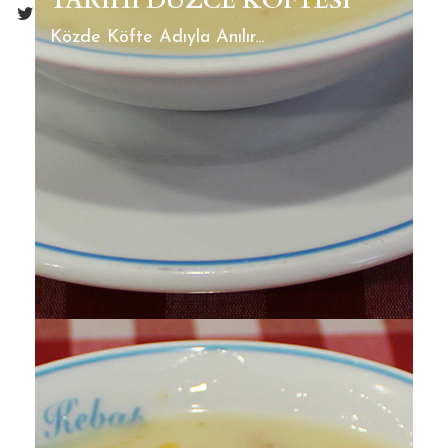
TARIHI DÜZCE KÖFTESI
Közde Köfte Adıyla Anılır...